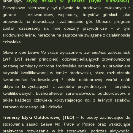
promujący
etykę działań w plenerze (etyka outdorowa)
.
Początkowo skierowany był głównie do środowisk związanych z
górami – przewodników, wspinaczy, turystów górskich jako
odpowiedź na dewastację i zaśmiecanie gór. Obecnie program
został rozszerzony na inne obszary przyrodnicze – w tym
środowisko leśne, narażone na zagrożenia związane z działalnością
człowieka.
Główne idee
Leave No Trace
wyrażone w tzw.
siedmiu zaleceniach
LNT
(LNT seven principles), odzwierciedlających zrównoważoną
postawę pomiędzy ochroną środowiska naturalnego, a uprawianiem
turystyki kwalifikowanej w tymże środowisku, służą rozbudzaniu
świadomości środowiskowej / etyki outdoorowej wśród osób
aktywnie korzystających z zasobów przyrodniczych – turystów
kwalifikowanych, bushcrafterów, surwiwalowców, outdoorowców, a
także każdego człowieka korzystającego np. z leśnych szlaków,
zarówno dorosłego jak i dziecka.
Trenerzy Etyki Outdoorowej (TEO)
– to osoby zachęcające do
stosowania zasad
Leave No Trace
w Polsce oraz wskazujące
praktyczne rozwiązania w ich stosowaniu podczas aktywności