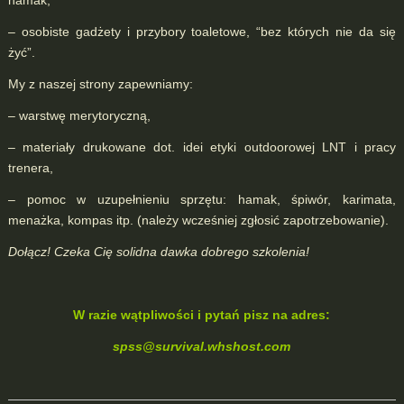
hamak,
– osobiste gadżety i przybory toaletowe, “bez których nie da się
żyć”.
My z naszej strony zapewniamy:
– warstwę merytoryczną,
– materiały drukowane dot. idei etyki outdoorowej LNT i pracy
trenera,
– pomoc w uzupełnieniu sprzętu: hamak, śpiwór, karimata,
menażka, kompas itp. (należy wcześniej zgłosić zapotrzebowanie).
Dołącz! Czeka Cię solidna dawka dobrego szkolenia!
W razie wątpliwości i pytań pisz na adres:
spss@survival.whshost.com