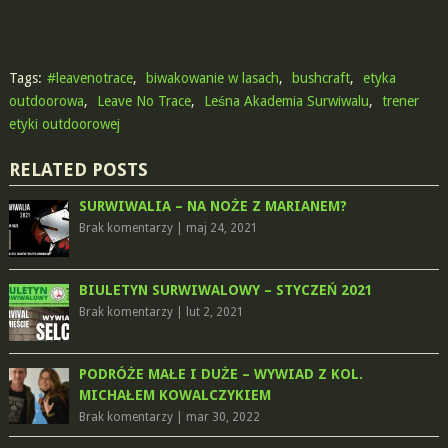
Tags:
#leavenotrace
,
biwakowanie w lasach
,
bushcraft
,
etyka
outdoorowa
,
Leave No Trace
,
Leśna Akademia Surwiwalu
,
trener
etyki outdoorowej
RELATED POSTS
SURWIWALIA – NA NOŻE Z MARIANEM?
Brak komentarzy
|
maj 24, 2021
BIULETYN SURWIWALOWY – STYCZEŃ 2021
Brak komentarzy
|
lut 2, 2021
PODRÓŻE MAŁE I DUŻE – WYWIAD Z KOL.
MICHAŁEM KOWALCZYKIEM
Brak komentarzy
|
mar 30, 2022